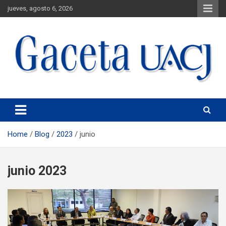
jueves, agosto 6, 2026
Universidad Autónoma de Ciudad Juárez
Gaceta UACJ
Home
Blog
2023
junio
junio 2023