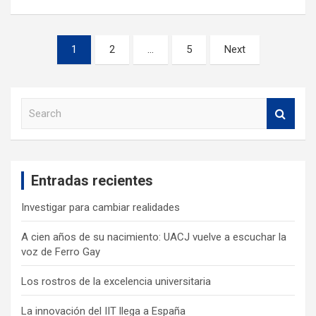
1
2
…
5
Next
S
e
a
r
c
Entradas recientes
h
Investigar para cambiar realidades
A cien años de su nacimiento: UACJ vuelve a escuchar la
voz de Ferro Gay
Los rostros de la excelencia universitaria
La innovación del IIT llega a España