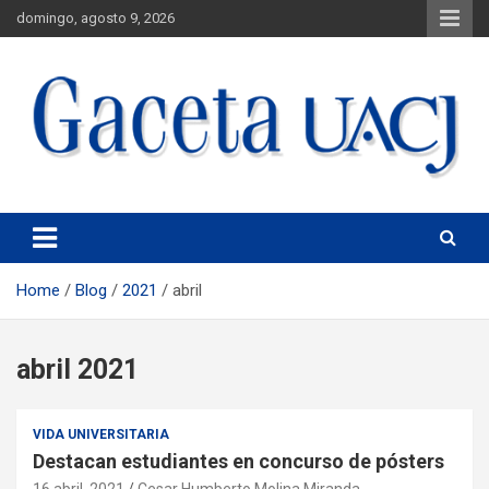
domingo, agosto 9, 2026
Universidad Autónoma de Ciudad Juárez
Gaceta UACJ
Home
Blog
2021
abril
abril 2021
VIDA UNIVERSITARIA
Destacan estudiantes en concurso de pósters
16 abril, 2021
Cesar Humberto Molina Miranda