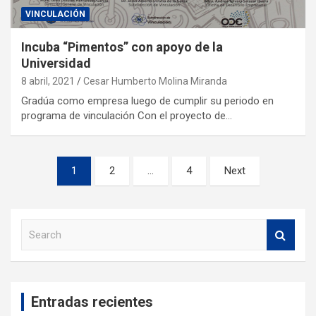
VINCULACIÓN
Incuba “Pimentos” con apoyo de la
Universidad
8 abril, 2021
Cesar Humberto Molina Miranda
Gradúa como empresa luego de cumplir su periodo en
programa de vinculación Con el proyecto de…
1
2
…
4
Next
S
e
a
r
c
Entradas recientes
h