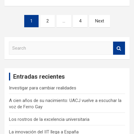
1
2
…
4
Next
S
e
a
r
c
Entradas recientes
h
Investigar para cambiar realidades
A cien años de su nacimiento: UACJ vuelve a escuchar la
voz de Ferro Gay
Los rostros de la excelencia universitaria
La innovación del IIT llega a España