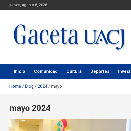
jueves, agosto 6, 2026
Universidad Autónoma de Ciudad Juárez
Gaceta UACJ
Inicio
Comunidad
Cultura
Deportes
Invest
Home
Blog
2024
mayo
mayo 2024