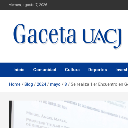
viernes, agosto 7, 2026
Universidad Autónoma de Ciudad Juárez
Gaceta UACJ
Inicio
Comunidad
Cultura
Deportes
Invest
Home
Blog
2024
mayo
8
Se realiza 1.er Encuentro en G