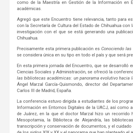
como de la Maestría en Gestión de la Información en En
académicas.
Agregó que este Encuentro tiene relevancia, tanto para es
con la Secretaría de Cultura del Estado de Chihuahua con l
investigación con el que se está generando una publicac
Chihuahua.
Precisamente esta primera publicación es
Conociendo las 
se considera única en su tipo en todo el país y que será pre
En esta primera jornada del Encuentro, que se desarrolló e
Ciencias Sociales y Administración, se ofreció la conferen
las bibliotecas académicas: un panorama evolutivo hacia l
Ángel Marzal García-Quismondo, director del Departame
Carlos III de Madrid, España.
La conferencia estuvo dirigida a estudiantes de los progra
Información en Entornos Digitales de la UACJ, así como a p
de Juárez, en la que el doctor Marzal hizo un recorrido h
Mesopotamia, la Biblioteca de Alejandría, las biblioteca
transcripción y conservación de documentos, y el cuidado 
de los siglos XIX y XX y el panorama que han planteado el ava