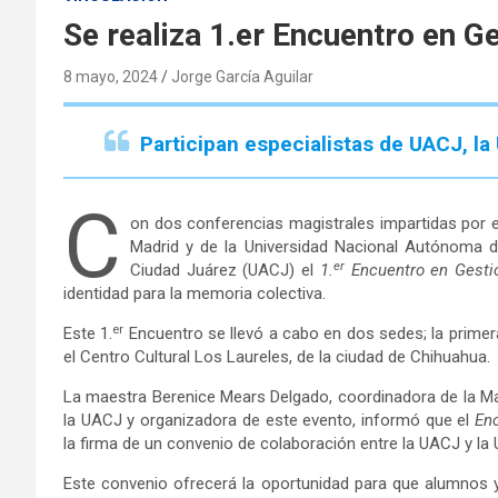
Se realiza 1.er Encuentro en G
8 mayo, 2024
Jorge García Aguilar
Participan especialistas de UACJ, la 
C
on dos conferencias magistrales impartidas por esp
Madrid y de la Universidad Nacional Autónoma d
er
Ciudad Juárez (UACJ) el
1.
Encuentro en Gestió
identidad para la memoria colectiva.
er
Este 1.
Encuentro se llevó a cabo en dos sedes; la primera 
el Centro Cultural Los Laureles, de la ciudad de Chihuahua.
La maestra Berenice Mears Delgado, coordinadora de la Mae
la UACJ y organizadora de este evento, informó que el
Enc
la firma de un convenio de colaboración entre la UACJ y la
Este convenio ofrecerá la oportunidad para que alumnos y