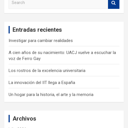
e
a
r
c
Entradas recientes
h
Investigar para cambiar realidades
A cien años de su nacimiento: UACJ vuelve a escuchar la
voz de Ferro Gay
Los rostros de la excelencia universitaria
La innovación del IIT llega a España
Un hogar para la historia, el arte y la memoria
Archivos