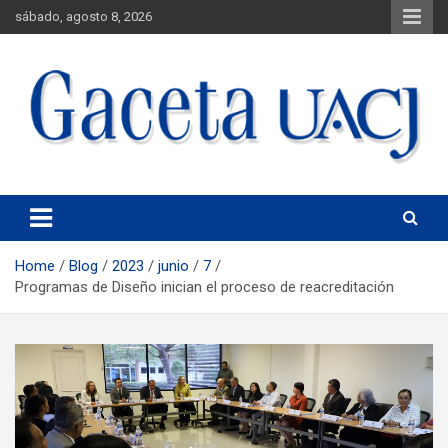
sábado, agosto 8, 2026
Universidad Autónoma de Ciudad Juárez
Gaceta UACJ
Home
Blog
2023
junio
7
Programas de Diseño inician el proceso de reacreditación