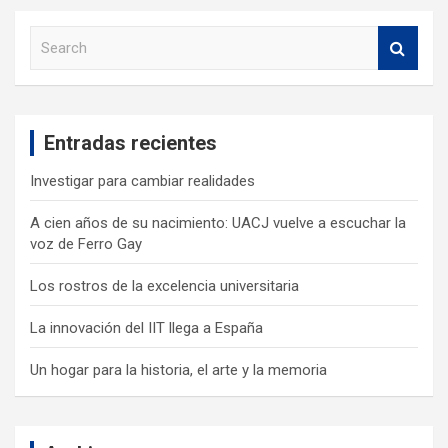
S
e
a
r
c
Entradas recientes
h
Investigar para cambiar realidades
A cien años de su nacimiento: UACJ vuelve a escuchar la
voz de Ferro Gay
Los rostros de la excelencia universitaria
La innovación del IIT llega a España
Un hogar para la historia, el arte y la memoria