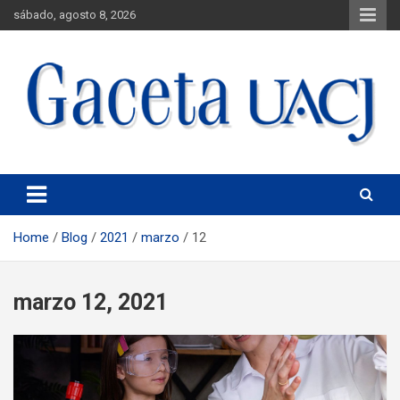
sábado, agosto 8, 2026
Universidad Autónoma de Ciudad Juárez
Gaceta UACJ
Home
Blog
2021
marzo
12
marzo 12, 2021