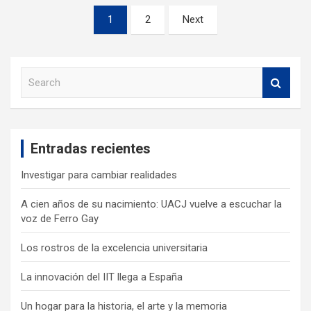
1
2
Next
S
e
a
r
c
Entradas recientes
h
Investigar para cambiar realidades
A cien años de su nacimiento: UACJ vuelve a escuchar la
voz de Ferro Gay
Los rostros de la excelencia universitaria
La innovación del IIT llega a España
Un hogar para la historia, el arte y la memoria