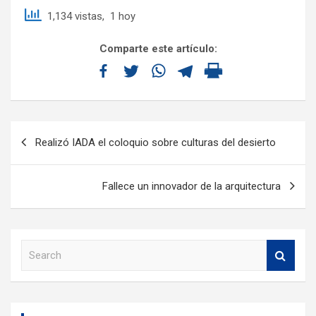
1,134 vistas, 1 hoy
Comparte este artículo:
Realizó IADA el coloquio sobre culturas del desierto
Fallece un innovador de la arquitectura
S
e
a
r
c