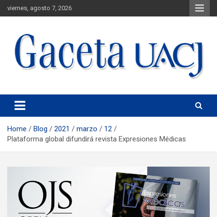
viernes, agosto 7, 2026
Universidad Autónoma de Ciudad Juárez
Gaceta UACJ
Home
Blog
2021
marzo
12
Plataforma global difundirá revista Expresiones Médicas