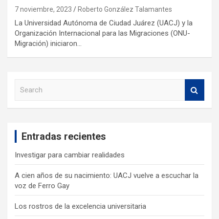
7 noviembre, 2023
Roberto González Talamantes
La Universidad Autónoma de Ciudad Juárez (UACJ) y la
Organización Internacional para las Migraciones (ONU-
Migración) iniciaron…
S
e
a
r
c
Entradas recientes
h
Investigar para cambiar realidades
A cien años de su nacimiento: UACJ vuelve a escuchar la
voz de Ferro Gay
Los rostros de la excelencia universitaria