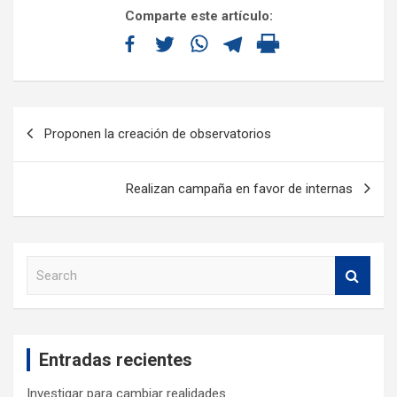
Comparte este artículo:
Proponen la creación de observatorios
Realizan campaña en favor de internas
S
e
a
r
c
Entradas recientes
h
Investigar para cambiar realidades