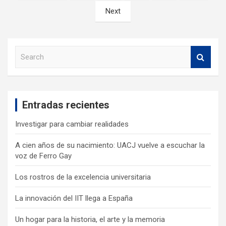
Next
S
e
a
r
c
Entradas recientes
h
Investigar para cambiar realidades
A cien años de su nacimiento: UACJ vuelve a escuchar la
voz de Ferro Gay
Los rostros de la excelencia universitaria
La innovación del IIT llega a España
Un hogar para la historia, el arte y la memoria