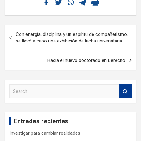
Con energía, disciplina y un espíritu de compañerismo,
se llevó a cabo una exhibición de lucha universitaria.
Hacia el nuevo doctorado en Derecho
S
e
a
r
c
Entradas recientes
h
Investigar para cambiar realidades