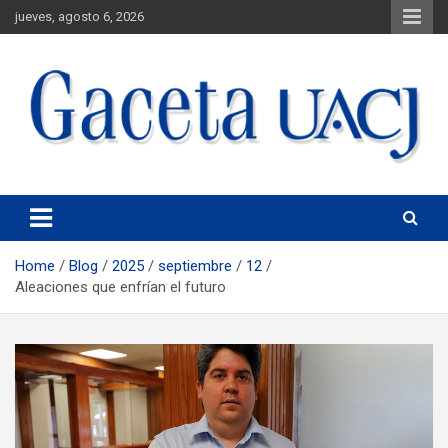
jueves, agosto 6, 2026
Universidad Autónoma de Ciudad Juárez
Gaceta UACJ
Home
Blog
2025
septiembre
12
Aleaciones que enfrían el futuro