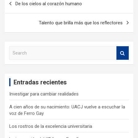
De los cielos al corazón humano
Talento que brilla más que los reflectores
S
e
a
r
c
Entradas recientes
h
Investigar para cambiar realidades
A cien años de su nacimiento: UACJ vuelve a escuchar la
voz de Ferro Gay
Los rostros de la excelencia universitaria