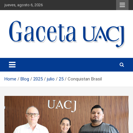
jueves, agosto 6, 2026
Universidad Autónoma de Ciudad Juárez
Gaceta UACJ
Home
Blog
2025
julio
25
Conquistan Brasil