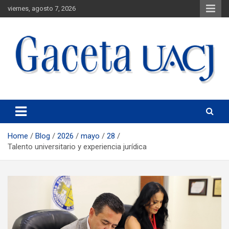
viernes, agosto 7, 2026
Universidad Autónoma de Ciudad Juárez
Gaceta UACJ
Home
Blog
2026
mayo
28
Talento universitario y experiencia jurídica