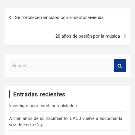
Se fortalecen vínculos con el sector vivienda
20 años de pasión por la música
S
e
a
r
c
Entradas recientes
h
Investigar para cambiar realidades
A cien años de su nacimiento: UACJ vuelve a escuchar la
voz de Ferro Gay