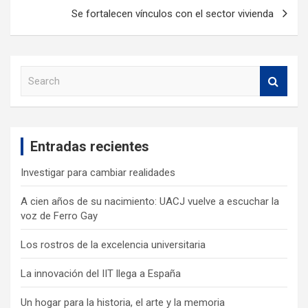
Se fortalecen vínculos con el sector vivienda
S
e
a
r
c
Entradas recientes
h
Investigar para cambiar realidades
A cien años de su nacimiento: UACJ vuelve a escuchar la
voz de Ferro Gay
Los rostros de la excelencia universitaria
La innovación del IIT llega a España
Un hogar para la historia, el arte y la memoria