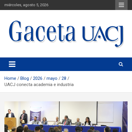
miércoles, agosto 5, 2026
Universidad Autónoma de Ciudad Juárez
Gaceta UACJ
Home
Blog
2026
mayo
28
UACJ conecta academia e industria