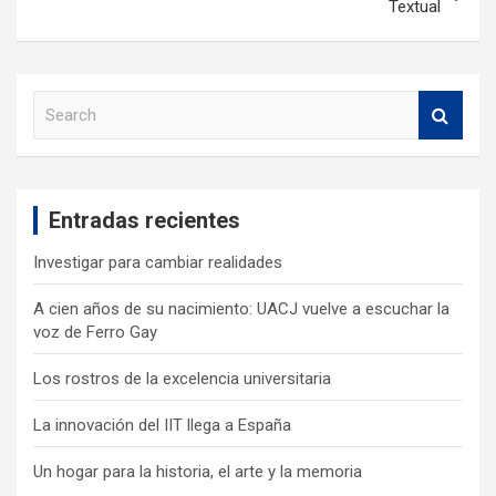
Textual
S
e
a
r
c
Entradas recientes
h
Investigar para cambiar realidades
A cien años de su nacimiento: UACJ vuelve a escuchar la
voz de Ferro Gay
Los rostros de la excelencia universitaria
La innovación del IIT llega a España
Un hogar para la historia, el arte y la memoria