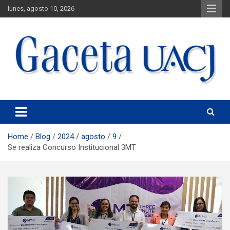
lunes, agosto 10, 2026
Universidad Autónoma de Ciudad Juárez
Gaceta UACJ
Home
Blog
2024
agosto
9
Se realiza Concurso Institucional 3MT