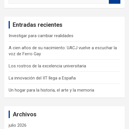
a
r
c
Entradas recientes
h
Investigar para cambiar realidades
A cien años de su nacimiento: UACJ vuelve a escuchar la
voz de Ferro Gay
Los rostros de la excelencia universitaria
La innovación del IIT llega a España
Un hogar para la historia, el arte y la memoria
Archivos
julio 2026