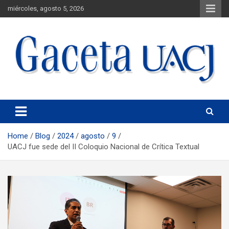
miércoles, agosto 5, 2026
Universidad Autónoma de Ciudad Juárez
Gaceta UACJ
Home
Blog
2024
agosto
9
UACJ fue sede del II Coloquio Nacional de Crítica Textual