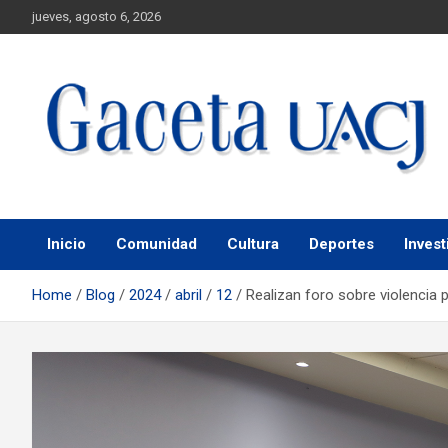
jueves, agosto 6, 2026
Universidad Autónoma de Ciudad Juárez
Gaceta UACJ
Inicio
Comunidad
Cultura
Deportes
Invest
Home
Blog
2024
abril
12
Realizan foro sobre violencia p