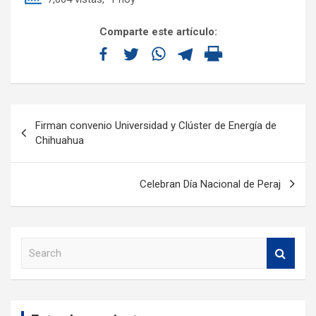
Comparte este artículo:
Firman convenio Universidad y Clúster de Energía de
Chihuahua
Celebran Día Nacional de Peraj
S
e
a
r
c