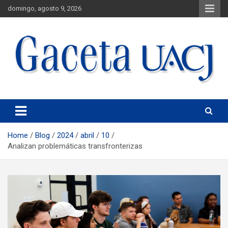
domingo, agosto 9, 2026
Universidad Autónoma de Ciudad Juárez
Gaceta UACJ
Home
Blog
2024
abril
10
Analizan problemáticas transfronterizas