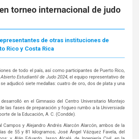
n torneo internacional de judo
epresentantes de otras instituciones de
to Rico y Costa Rica
iones de todo el país, así como participantes de Puerto Rico,
Abierto Estudiantil de Judo 2024
, el equipo representativo de
e adjudicó siete medallas: cuatro de oro, dos de plata y una
 desarrolló en el Gimnasio del Centro Universitario Montejo
a de las fases de preparación y fogueo rumbo a la
Universiada
porte de la Educación, A. C. (Condde).
al Campos y Alejandro Andrés Alarcón Alarcón, ambos de la
orías de 55 y 81 kilogramos; José Ángel Vázquez Favela, del
os; y Alán Eduardo Jasso Alcalá, de Ingeniería Civil, en la