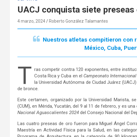
UACJ conquista siete preseas e
4 marzo, 2024
Roberto González Talamantes
Nuestros atletas compitieron con r
México, Cuba, Puer
T
ras competir contra 120 exponentes, entre instituc
Costa Rica y Cuba en el
Campeonato Internacional 
la Universidad Autónoma de Ciudad Juárez (UACJ) s
de bronce.
Este certamen, organizado por la Universidad Marista, se
(CUM), en Mérida, Yucatán, del 9 al 11 de febrero, y es un
Nacional Aguascalientes 2024
del Consejo Nacional del De
Las cuatro preseas de oro fueron para Miguel Ángel Corr
Maestría en Actividad Física para la Salud, en las categ
Programa de Arquitectura, en la categoría de 90 kilogram