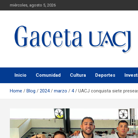
miércoles, agosto 5, 2026
Universidad Autónoma de Ciudad Juárez
Gaceta UACJ
Inicio
Comunidad
Cultura
Deportes
Invest
Home
Blog
2024
marzo
4
UACJ conquista siete preseas