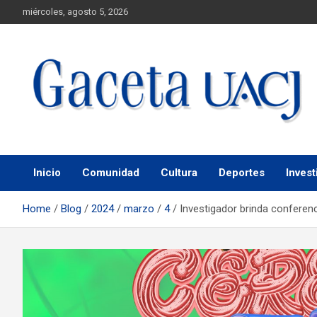
miércoles, agosto 5, 2026
Universidad Autónoma de Ciudad Juárez
Gaceta UACJ
Inicio
Comunidad
Cultura
Deportes
Invest
Home
Blog
2024
marzo
4
Investigador brinda conferenc