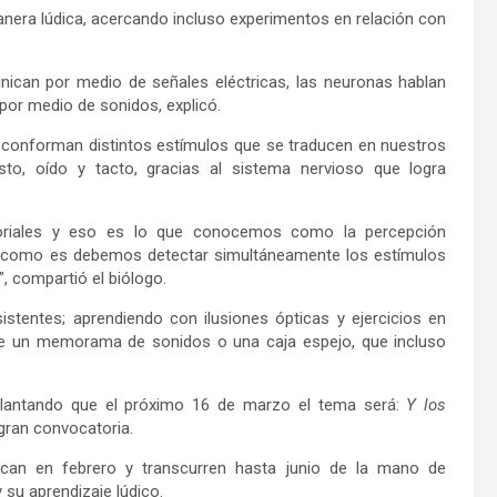
anera lúdica, acercando incluso experimentos en relación con
nican por medio de señales eléctricas, las neuronas hablan
por medio de sonidos, explicó.
as conforman distintos estímulos que se traducen en nuestros
usto, oído y tacto, gracias al sistema nervioso que logra
oriales y eso es lo que conocemos como la percepción
ndo como es debemos detectar simultáneamente los estímulos
, compartió el biólogo.
stentes; aprendiendo con ilusiones ópticas y ejercicios en
e un memorama de sonidos o una caja espejo, que incluso
delantando que el próximo 16 de marzo el tema será:
Y los
 gran convocatoria.
ancan en febrero y transcurren hasta junio de la mano de
 su aprendizaje lúdico.