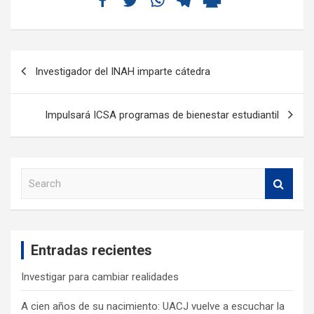
Investigador del INAH imparte cátedra
Impulsará ICSA programas de bienestar estudiantil
S
e
a
r
c
Entradas recientes
h
Investigar para cambiar realidades
A cien años de su nacimiento: UACJ vuelve a escuchar la