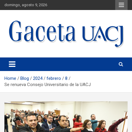
domingo, agosto 9, 2026
Universidad Autónoma de Ciudad Juárez
Gaceta UACJ
Home
Blog
2024
febrero
8
Se renueva Consejo Universitario de la UACJ