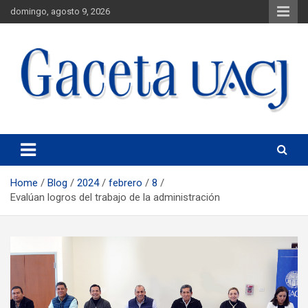
domingo, agosto 9, 2026
Universidad Autónoma de Ciudad Juárez
Gaceta UACJ
Home
Blog
2024
febrero
8
Evalúan logros del trabajo de la administración