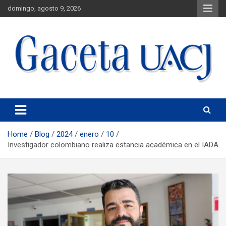
domingo, agosto 9, 2026
Universidad Autónoma de Ciudad Juárez
Gaceta UACJ
Home
Blog
2024
enero
10
Investigador colombiano realiza estancia académica en el IADA