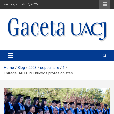
viernes, agosto 7, 2026
Universidad Autónoma de Ciudad Juárez
Gaceta UACJ
Home
Blog
2023
septiembre
6
Entrega UACJ 191 nuevos profesionistas