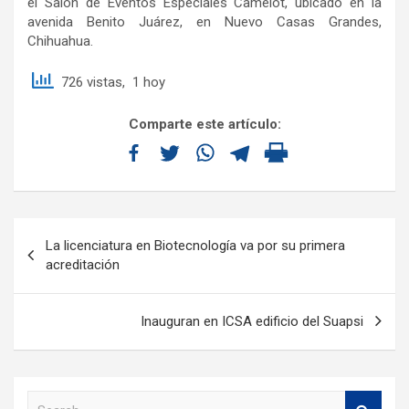
el Salón de Eventos Especiales Camelot, ubicado en la
avenida Benito Juárez, en Nuevo Casas Grandes,
Chihuahua.
726 vistas, 1 hoy
Comparte este artículo:
La licenciatura en Biotecnología va por su primera
acreditación
Inauguran en ICSA edificio del Suapsi
S