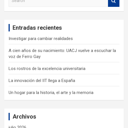
e
a
r
c
Entradas recientes
h
Investigar para cambiar realidades
A cien años de su nacimiento: UACJ vuelve a escuchar la
voz de Ferro Gay
Los rostros de la excelencia universitaria
La innovación del IIT llega a España
Un hogar para la historia, el arte y la memoria
Archivos
julio 2026