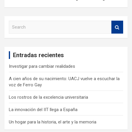
S
e
a
r
c
Entradas recientes
h
Investigar para cambiar realidades
A cien años de su nacimiento: UACJ vuelve a escuchar la
voz de Ferro Gay
Los rostros de la excelencia universitaria
La innovación del IIT llega a España
Un hogar para la historia, el arte y la memoria