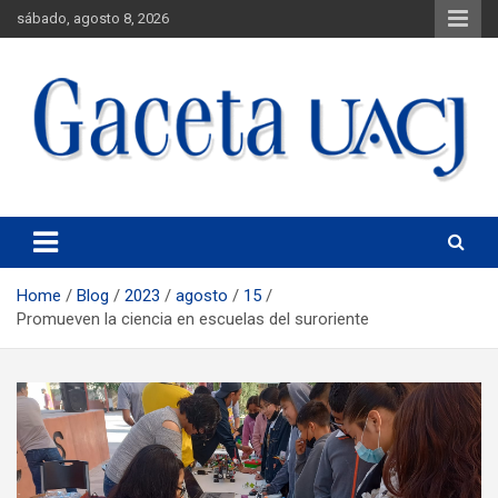
sábado, agosto 8, 2026
Universidad Autónoma de Ciudad Juárez
Gaceta UACJ
Home
Blog
2023
agosto
15
Promueven la ciencia en escuelas del suroriente