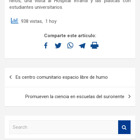
niños, una visita al Hospital Infantil y las pláticas con
estudiantes universitarios.
938 vistas, 1 hoy
Comparte este artículo:
Es centro comunitario espacio libre de humo
Promueven la ciencia en escuelas del suroriente
S
e
a