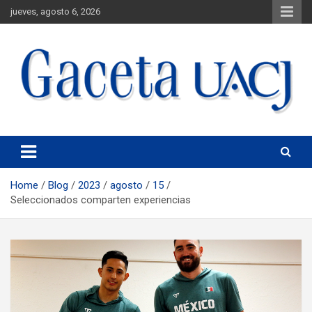
jueves, agosto 6, 2026
Universidad Autónoma de Ciudad Juárez
Gaceta UACJ
Home
Blog
2023
agosto
15
Seleccionados comparten experiencias