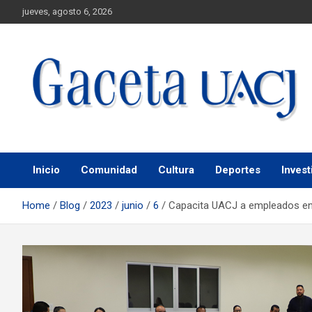
jueves, agosto 6, 2026
Universidad Autónoma de Ciudad Juárez
Gaceta UACJ
Inicio
Comunidad
Cultura
Deportes
Invest
Home
Blog
2023
junio
6
Capacita UACJ a empleados en