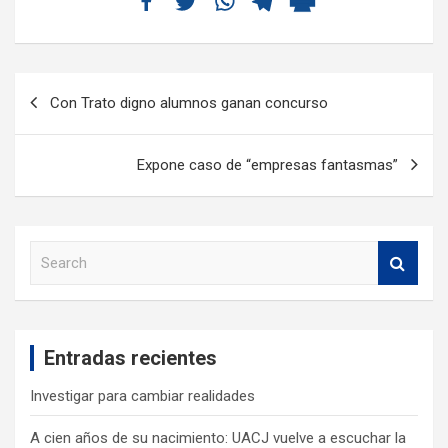
Con Trato digno alumnos ganan concurso
Expone caso de “empresas fantasmas”
S
e
a
r
c
Entradas recientes
h
Investigar para cambiar realidades
A cien años de su nacimiento: UACJ vuelve a escuchar la