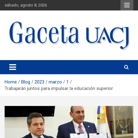
sábado, agosto 8, 2026
Universidad Autónoma de Ciudad Juárez
Gaceta UACJ
Home
Blog
2023
marzo
1
Trabajarán juntos para impulsar la educación superior