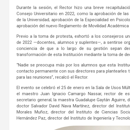
Durante la sesión, el Rector hizo una breve recapitulac
Consejo Universitario en 2022, como la aprobación de las 
de la Universidad; aprobación de la Especialidad en Psicol
aprobación del nuevo Reglamento de Movilidad Académica y
Previo a la toma de protesta, exhortó a los consejeros u
de 2022 —docentes, alumnos y suplentes—, a sentirse or
conciencia de que a lo largo de su gestión sepan des
transformación de esta Institución mediante la toma de dec
“Nadie se preocupa más por los alumnos que esta Institu
contacto permanente con sus directores para plantearles to
para las reuniones”, recalcó el Rector.
El evento se celebró el 25 de enero en la Sala de Usos Múlt
el maestro Juan Ignacio Camargo Nassar, rector de est
secretario general; la maestra Guadalupe Gaytán Aguirre, dir
doctor Salvador David Nava Martínez, director del Instit
Morales Muñoz, director del Instituto de Ciencias Soci
Hernández Paz, director del Instituto de Ingeniería y Tecnolo