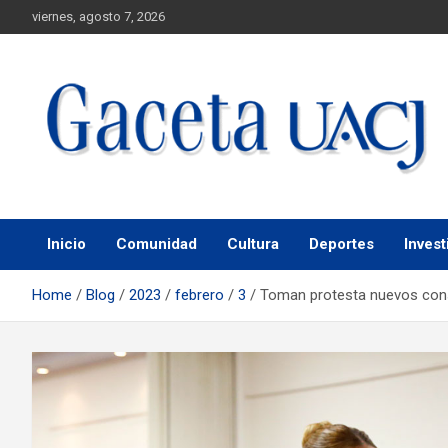
viernes, agosto 7, 2026
Universidad Autónoma de Ciudad Juárez
Gaceta UACJ
Inicio
Comunidad
Cultura
Deportes
Invest
Home
Blog
2023
febrero
3
Toman protesta nuevos con