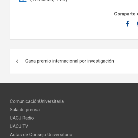
Comparte e
Gana premio internacional por investigación
ComunicaciónUniversitaria
Sala de prensa
UACJ Radio
UACJ TV
Actas de Consejo Universitario