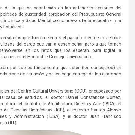
ión de lo que ha acontecido en las anteriores sesiones del
políticas de austeridad; aprobación del Presupuesto General
ogía Clínica y Salud Mental como nueva oferta educativa; y la
 Estudiantil.
niversitarios que fueron electos el pasado mes de noviembre
gullosos del cargo que van a desempeñar, pero a que tomen
envolverse en los retos que los esperan, para lograr la
isiones en el Honorable Consejo Universitario.
ción, por eso es fundamental que estén (los consejeros) en
da clase de situación y se les haga entrega de los citatorios
iples del Centro Cultural Universitario (CCU), encabezado por
a casa de estudios; el doctor Daniel Constandse Cortez,
ectora del Instituto de Arquitectura, Diseño y Arte (IADA); el
uto de Ciencias Biomédicas (ICB); el maestro Santos Alonso
ales y Administración (ICSA); y el doctor Juan Francisco
gía (IIT).