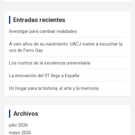
a
r
c
Entradas recientes
h
Investigar para cambiar realidades
A cien años de su nacimiento: UACJ vuelve a escuchar la
voz de Ferro Gay
Los rostros de la excelencia universitaria
La innovación del IIT llega a España
Un hogar para la historia, el arte y la memoria
Archivos
julio 2026
mayo 2026