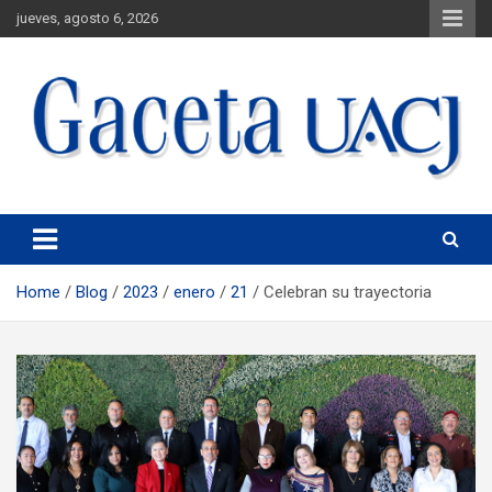
jueves, agosto 6, 2026
Universidad Autónoma de Ciudad Juárez
Gaceta UACJ
Home
Blog
2023
enero
21
Celebran su trayectoria