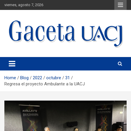
viernes, agosto 7, 2026
Universidad Autónoma de Ciudad Juárez
Gaceta UACJ
Home
Blog
2022
octubre
31
Regresa el proyecto Ambulante a la UACJ