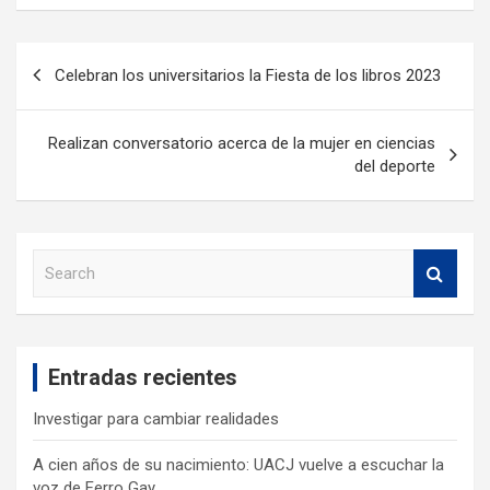
Celebran los universitarios la Fiesta de los libros 2023
Realizan conversatorio acerca de la mujer en ciencias
del deporte
S
e
a
r
c
Entradas recientes
h
Investigar para cambiar realidades
A cien años de su nacimiento: UACJ vuelve a escuchar la
voz de Ferro Gay