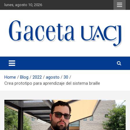
lunes, agosto 10, 2026
Universidad Autónoma de Ciudad Juárez
Gaceta UACJ
Home
Blog
2022
agosto
30
Crea prototipo para aprendizaje del sistema braille