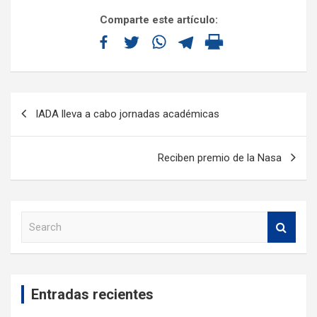
Comparte este artículo:
IADA lleva a cabo jornadas académicas
Reciben premio de la Nasa
S
e
a
r
c
Entradas recientes
h