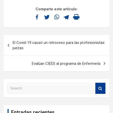
Comparte este artículo:
El Covid-19 causó un retroceso para las profesionistas:
juezas
Evalúan CIEES al programa de Enfermería
S
e
a
r
c
Entradas recientes
h