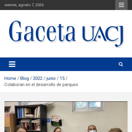
viernes, agosto 7, 2026
Universidad Autónoma de Ciudad Juárez
Gaceta UACJ
Home
Blog
2022
junio
15
Colaboran en el desarrollo de parques