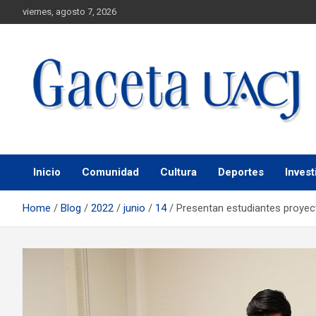
viernes, agosto 7, 2026
Universidad Autónoma de Ciudad Juárez
Gaceta UACJ
Inicio
Comunidad
Cultura
Deportes
Invest
Home
Blog
2022
junio
14
Presentan estudiantes proyec