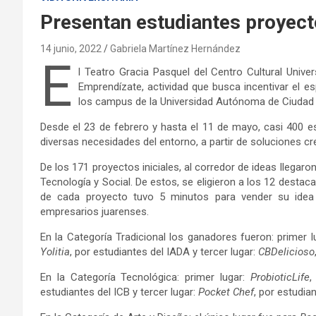
Presentan estudiantes proyect
14 junio, 2022
Gabriela Martínez Hernández
E
l Teatro Gracia Pasquel del Centro Cultural Univers
Emprendízate, actividad que busca incentivar el e
los campus de la Universidad Autónoma de Ciudad
Desde el 23 de febrero y hasta el 11 de mayo, casi 400 e
diversas necesidades del entorno, a partir de soluciones c
De los 171 proyectos iniciales, al corredor de ideas llegaro
Tecnología y Social. De estos, se eligieron a los 12 destac
de cada proyecto tuvo 5 minutos para vender su idea
empresarios juarenses.
En la Categoría Tradicional los ganadores fueron: primer l
Yolitia
, por estudiantes del IADA y tercer lugar:
CBDelicioso
En la Categoría Tecnológica: primer lugar:
ProbioticLife
,
estudiantes del ICB y tercer lugar:
Pocket Chef
, por estudian