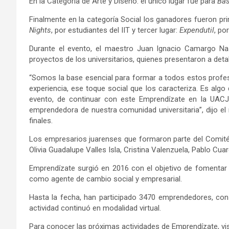
En la Categoría de Arte y Diseño: el único lugar fue para
Bas
Finalmente en la categoría Social los ganadores fueron pri
Nights
, por estudiantes del IIT y tercer lugar:
Expendutil
, po
Durante el evento, el maestro Juan Ignacio Camargo Nas
proyectos de los universitarios, quienes presentaron a deta
“Somos la base esencial para formar a todos estos profesi
experiencia, ese toque social que los caracteriza. Es alg
evento, de continuar con este Emprendízate en la UACJ,
emprendedora de nuestra comunidad universitaria”, dijo e
finales.
Los empresarios juarenses que formaron parte del Comité 
Olivia Guadalupe Valles Isla, Cristina Valenzuela, Pablo Cu
Emprendízate surgió en 2016 con el objetivo de fomentar 
como agente de cambio social y empresarial.
Hasta la fecha, han participado 3470 emprendedores, con
actividad continuó en modalidad virtual.
Para conocer las próximas actividades de Emprendízate, vis