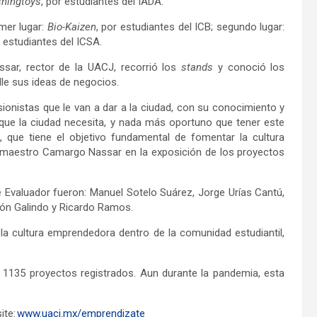
hingtoys
, por estudiantes del IADA.
mer lugar:
Bio-Kaizen
, por estudiantes del ICB; segundo lugar:
r estudiantes del ICSA.
sar, rector de la UACJ, recorrió los
stands
y conoció los
lle sus ideas de negocios.
onistas que le van a dar a la ciudad, con su conocimiento y
o que la ciudad necesita, y nada más oportuno que tener este
 que tiene el objetivo fundamental de fomentar la cultura
l maestro Camargo Nassar en la exposición de los proyectos
Evaluador fueron: Manuel Sotelo Suárez, Jorge Urías Cantú,
arón Galindo y Ricardo Ramos.
la cultura emprendedora dentro de la comunidad estudiantil,
 1135 proyectos registrados. Aun durante la pandemia, esta
ite:
www.uacj.mx/emprendizate