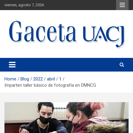
viernes, agosto 7, 2026
Universidad Autónoma de Ciudad Juárez
Gaceta UACJ
Home
Blog
2022
abril
1
Imparten taller básico de fotografía en DMNCG