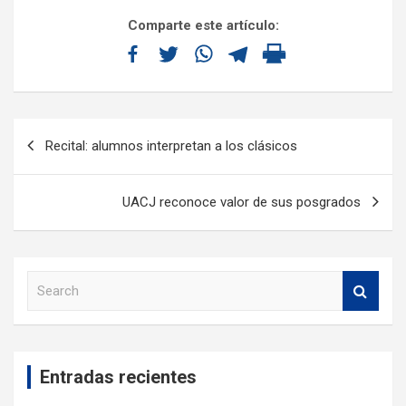
Comparte este artículo:
Recital: alumnos interpretan a los clásicos
UACJ reconoce valor de sus posgrados
S
e
a
r
c
Entradas recientes
h