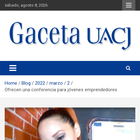
sábado, agosto 8, 2026
Universidad Autónoma de Ciudad Juárez
Gaceta UACJ
Home
Blog
2022
marzo
2
Ofrecen una conferencia para jóvenes emprendedores