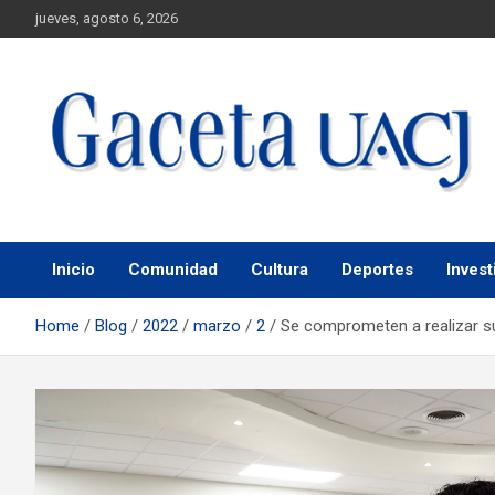
jueves, agosto 6, 2026
Universidad Autónoma de Ciudad Juárez
Gaceta UACJ
Inicio
Comunidad
Cultura
Deportes
Invest
Home
Blog
2022
marzo
2
Se comprometen a realizar su