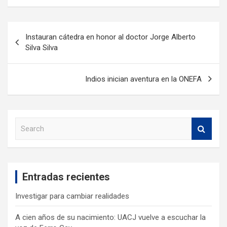
Instauran cátedra en honor al doctor Jorge Alberto
Silva Silva
Indios inician aventura en la ONEFA
S
e
a
r
c
Entradas recientes
h
Investigar para cambiar realidades
A cien años de su nacimiento: UACJ vuelve a escuchar la