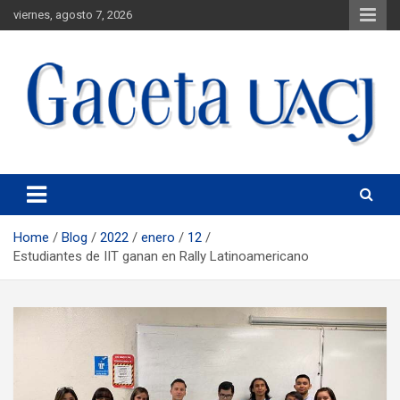
viernes, agosto 7, 2026
Universidad Autónoma de Ciudad Juárez
Gaceta UACJ
Home
Blog
2022
enero
12
Estudiantes de IIT ganan en Rally Latinoamericano