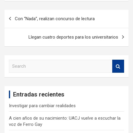
Con “Nada”, realizan concurso de lectura
Llegan cuatro deportes para los universitarios
S
e
a
r
c
Entradas recientes
h
Investigar para cambiar realidades
A cien años de su nacimiento: UACJ vuelve a escuchar la
voz de Ferro Gay