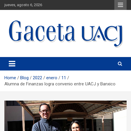
jueves, agosto 6, 2026
Universidad Autónoma de Ciudad Juárez
Gaceta UACJ
Home
Blog
2022
enero
11
Alumna de Finanzas logra convenio entre UACJ y Banxico