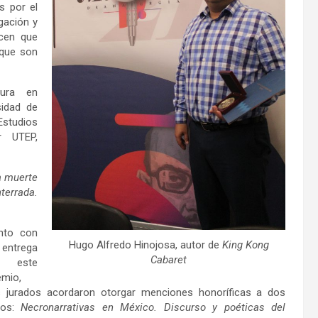
s por el
gación y
acen que
 que son
tura en
sidad de
studios
or UTEP,
a muerte
terrada.
nto con
Hugo Alfredo Hinojosa, autor de
King Kong
 entrega
Cabaret
e este
emio,
s jurados acordaron otorgar menciones honoríficas a dos
bros:
Necronarrativas en México. Discurso y poéticas del