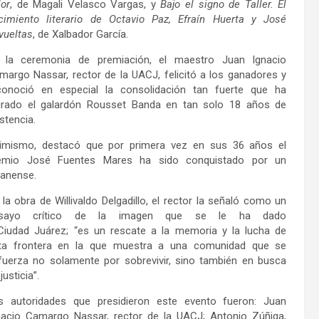
lor
, de Magali Velasco Vargas, y
Bajo el signo de Taller. El
cimiento literario de Octavio Paz, Efraín Huerta y José
vueltas
, de Xalbador García.
 la ceremonia de premiación, el maestro Juan Ignacio
margo Nassar, rector de la UACJ, felicitó a los ganadores y
conoció en especial la consolidación tan fuerte que ha
grado el galardón Rousset Banda en tan solo 18 años de
istencia.
imismo, destacó que por primera vez en sus 36 años el
emio José Fuentes Mares ha sido conquistado por un
juanense.
 la obra de Willivaldo Delgadillo, el rector la señaló como un
sayo crítico de la imagen que se le ha dado
Ciudad Juárez; “es un rescate a la memoria y la lucha de
ta frontera en la que muestra a una comunidad que se
fuerza no solamente por sobrevivir, sino también en busca
justicia”.
s autoridades que presidieron este evento fueron: Juan
nacio Camargo Nassar, rector de la UACJ; Antonio Zúñiga,