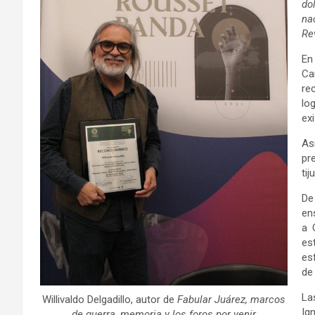
do
na
Re
En
Ca
re
lo
ex
As
pr
ti
De
en
a 
es
es
de 
La
Willivaldo Delgadillo, autor de
Fabular Juárez, marcos
Ig
de guerra, memoria y los foros por venir