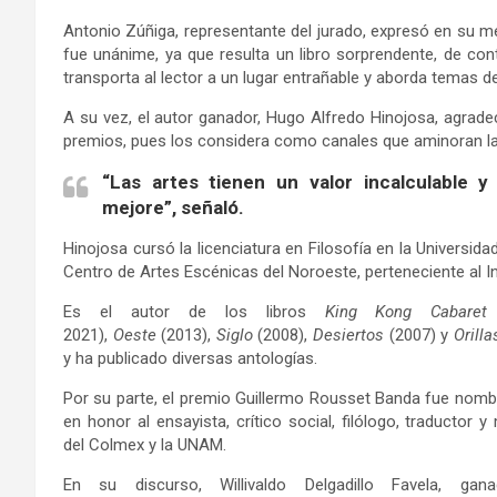
Antonio Zúñiga, representante del jurado, expresó en su m
fue unánime, ya que resulta un libro sorprendente, de co
transporta al lector a un lugar entrañable y aborda temas de
A su vez, el autor ganador, Hugo Alfredo Hinojosa, agrade
premios, pues los considera como canales que aminoran la v
“Las artes tienen un valor incalculable 
mejore”, señaló.
Hinojosa cursó la licenciatura en Filosofía en la Universid
Centro de Artes Escénicas del Noroeste, perteneciente al In
Es el autor de los libros
King Kong Cabaret
2021),
Oeste
(2013),
Siglo
(2008),
Desiertos
(2007) y
Orilla
y ha publicado diversas antologías.
Por su parte, el premio Guillermo Rousset Banda fue nomb
en honor al ensayista, crítico social, filólogo, traductor 
del Colmex y la UNAM.
En su discurso, Willivaldo Delgadillo Favela, gan