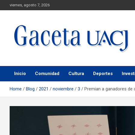
viernes, agosto 7, 2026
Universidad Autónoma de Ciudad Juárez
Gaceta UACJ
Inicio
Comunidad
Cultura
Deportes
Invest
Home
Blog
2021
noviembre
3
Premian a ganadores de 