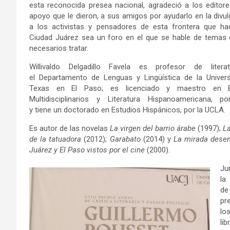
esta reconocida presea nacional, agradeció a los editore
apoyo que le dieron, a sus amigos por ayudarlo en la divul
a los activistas y pensadores de esta frontera que h
Ciudad Juárez sea un foro en el que se hable de temas
necesarios tratar.
Willivaldo Delgadillo Favela es profesor de litera
el Departamento de Lenguas y Lingüística de la Univer
Texas en El Paso; es licenciado y maestro en E
Multidisciplinarios y Literatura Hispanoamericana, p
y tiene un doctorado en Estudios Hispánicos, por la UCLA.
Es autor de las novelas
La virgen del barrio árabe
(1997);
L
de la tatuadora
(2012);
Garabato
(2014) y
La mirada desen
Juárez y El Paso vistos por el cine
(2000).
Ju
la
d
pr
lo
li