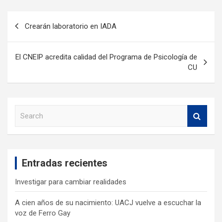
Crearán laboratorio en IADA
El CNEIP acredita calidad del Programa de Psicología de
CU
S
e
a
r
c
Entradas recientes
h
Investigar para cambiar realidades
A cien años de su nacimiento: UACJ vuelve a escuchar la
voz de Ferro Gay