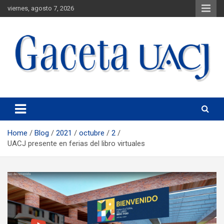
viernes, agosto 7, 2026
Universidad Autónoma de Ciudad Juárez
Gaceta UACJ
Home
Blog
2021
octubre
2
UACJ presente en ferias del libro virtuales