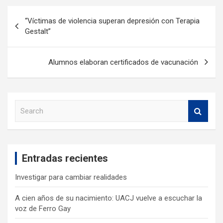
“Víctimas de violencia superan depresión con Terapia
Gestalt”
Alumnos elaboran certificados de vacunación
S
e
a
r
c
Entradas recientes
h
Investigar para cambiar realidades
A cien años de su nacimiento: UACJ vuelve a escuchar la
voz de Ferro Gay