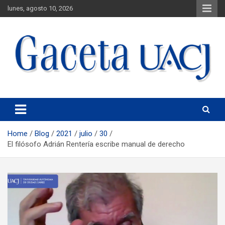
lunes, agosto 10, 2026
Universidad Autónoma de Ciudad Juárez
Gaceta UACJ
Home
Blog
2021
julio
30
El filósofo Adrián Rentería escribe manual de derecho