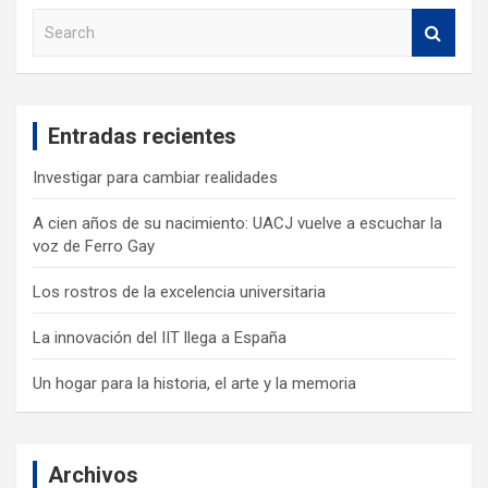
S
e
a
r
c
Entradas recientes
h
Investigar para cambiar realidades
A cien años de su nacimiento: UACJ vuelve a escuchar la
voz de Ferro Gay
Los rostros de la excelencia universitaria
La innovación del IIT llega a España
Un hogar para la historia, el arte y la memoria
Archivos