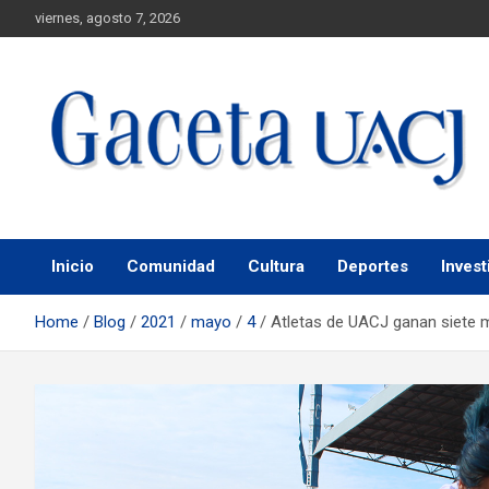
viernes, agosto 7, 2026
Universidad Autónoma de Ciudad Juárez
Gaceta UACJ
Inicio
Comunidad
Cultura
Deportes
Invest
Home
Blog
2021
mayo
4
Atletas de UACJ ganan siete 