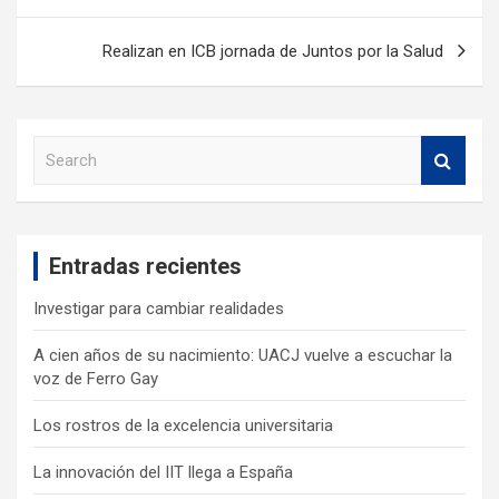
Realizan en ICB jornada de Juntos por la Salud
S
e
a
r
c
Entradas recientes
h
Investigar para cambiar realidades
A cien años de su nacimiento: UACJ vuelve a escuchar la
voz de Ferro Gay
Los rostros de la excelencia universitaria
La innovación del IIT llega a España