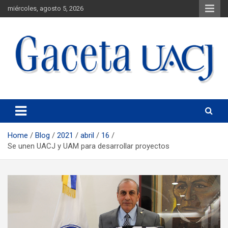
miércoles, agosto 5, 2026
Universidad Autónoma de Ciudad Juárez
Gaceta UACJ
Home
Blog
2021
abril
16
Se unen UACJ y UAM para desarrollar proyectos