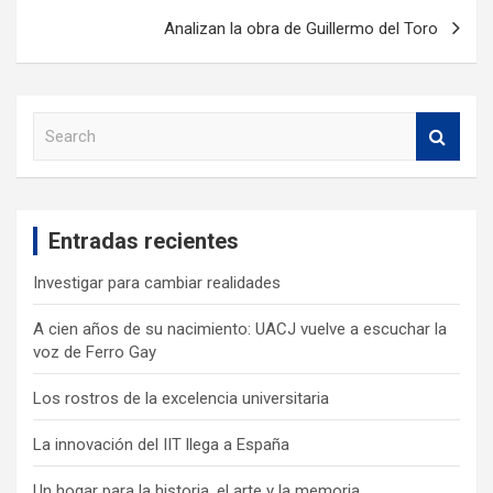
Analizan la obra de Guillermo del Toro
S
e
a
r
c
Entradas recientes
h
Investigar para cambiar realidades
A cien años de su nacimiento: UACJ vuelve a escuchar la
voz de Ferro Gay
Los rostros de la excelencia universitaria
La innovación del IIT llega a España
Un hogar para la historia, el arte y la memoria