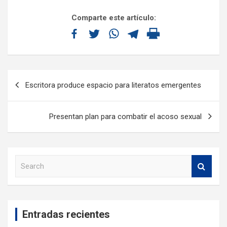
Comparte este artículo:
Escritora produce espacio para literatos emergentes
Presentan plan para combatir el acoso sexual
S
e
a
r
c
Entradas recientes
h