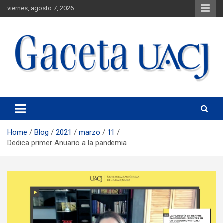
viernes, agosto 7, 2026
Universidad Autónoma de Ciudad Juárez
Gaceta UACJ
Home
Blog
2021
marzo
11
Dedica primer Anuario a la pandemia