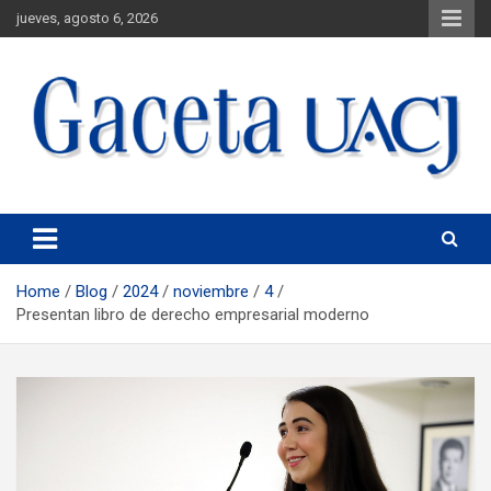
jueves, agosto 6, 2026
Universidad Autónoma de Ciudad Juárez
Gaceta UACJ
Home
Blog
2024
noviembre
4
Presentan libro de derecho empresarial moderno