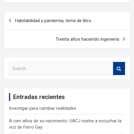
Habitabilidad y pandemia, tema de libro
Treinta años haciendo ingeniería
S
e
a
r
c
Entradas recientes
h
Investigar para cambiar realidades
A cien años de su nacimiento: UACJ vuelve a escuchar la
voz de Ferro Gay